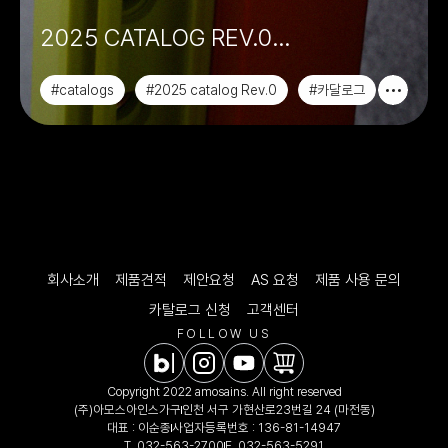
2025 CATALOG REV.0
아모스아인스가구
#catalogs
#2025 catalog Rev.0
#카달로그
#매거진
회사소개
제품견적
제안요청
AS 요청
제품 사용 문의
카탈로그 신청
고객센터
FOLLOW US
Copyright 2022 amosains. All right reserved
(주)아모스아인스가구
인천 서구 가현산로23번길 24 (마전동)
대표 : 이순종
사업자등록번호 : 136-81-14947
T.
032-563-2700
F. 032-563-5291