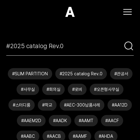
(주)아모스아인스가구
#SLIM PARTITION
#2025 catalog Rev.0
#관공서
#사무실
#회의실
#로비
#오픈형사무실
#스터디룸
#학교
#AEC-300납품사례
#AA12D
#AAEM2D
#AADK
#AAMT
#AACF
#AABC
#AACB
#AAMF
#AHDA