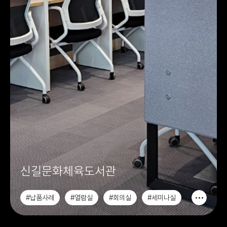
신길문화체육도서관
#납품사례
#열람실
#회의실
#세미나실