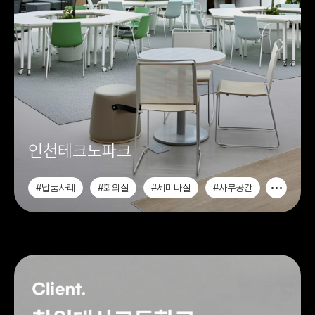
인천테크노파크
#납품사례
#회의실
#세미나실
#사무공간