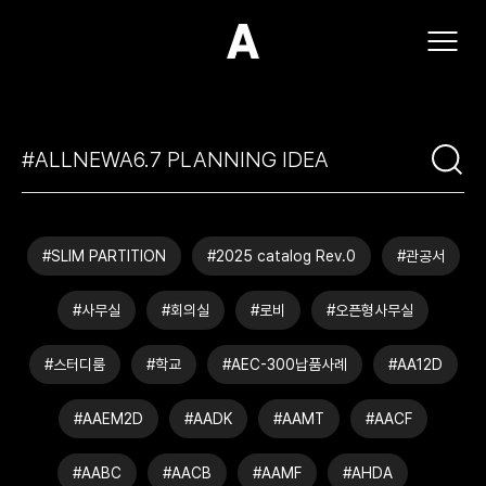
(주)아모스아인스가구
#SLIM PARTITION
#2025 catalog Rev.0
#관공서
#사무실
#회의실
#로비
#오픈형사무실
#스터디룸
#학교
#AEC-300납품사례
#AA12D
#AAEM2D
#AADK
#AAMT
#AACF
#AABC
#AACB
#AAMF
#AHDA