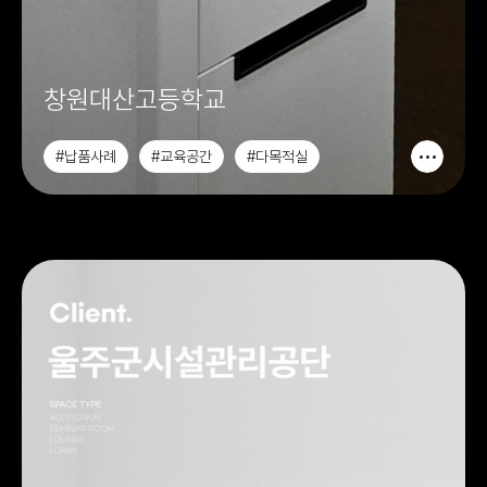
창원대산고등학교
#납품사례
#교육공간
#다목적실
#ALLNEWA6.7 PLANNING IDEA