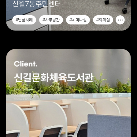
신월7동주민센터
#납품사례
#사무공간
#세미나실
#회의실