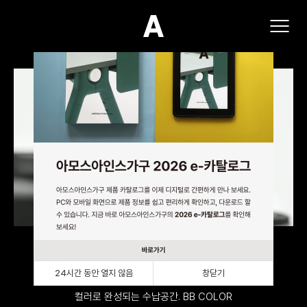
(주)아모스아인스가구
책상을 설계한 이들이 만든 멀티탭. A.POWER2
24시간 동안 열지 않음
창닫기
컬러로 완성되는 수납공간. BB COLOR