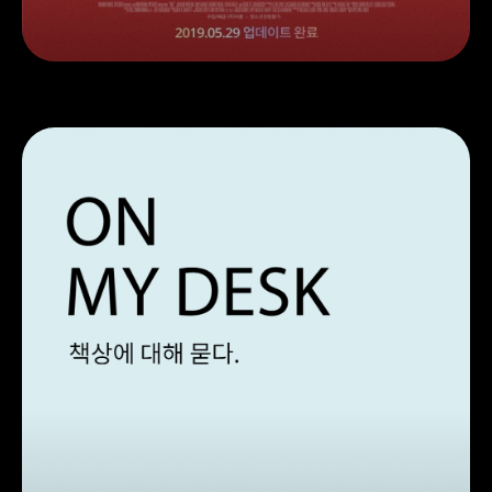
her(2013)