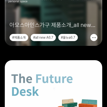
아모스아인스가구 제품소개_all new
a6.a7 시리즈
#제품소개
#all new A6.7
#올뉴a6.7