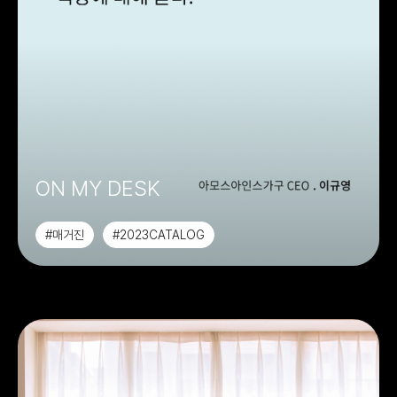
ON MY DESK
#매거진
#2023CATALOG