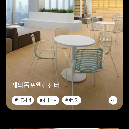
재외동포웰컴센터
#납품사례
#세미나실
#미팅룸
#컨퍼런스룸