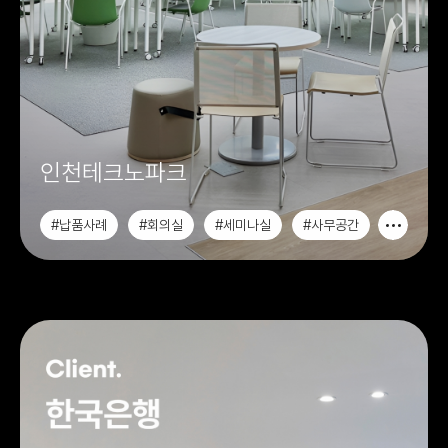
인천테크노파크
#납품사례
#회의실
#세미나실
#사무공간