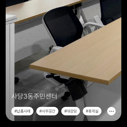
사당3동주민센터
#납품사례
#사무공간
#대강당
#휴게실