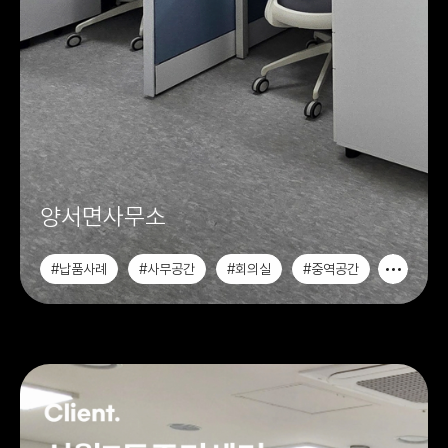
양서면사무소
#납품사례
#사무공간
#회의실
#중역공간