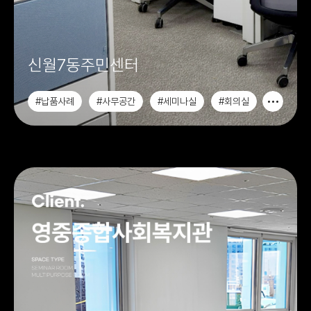
신월7동주민센터
#납품사례
#사무공간
#세미나실
#회의실