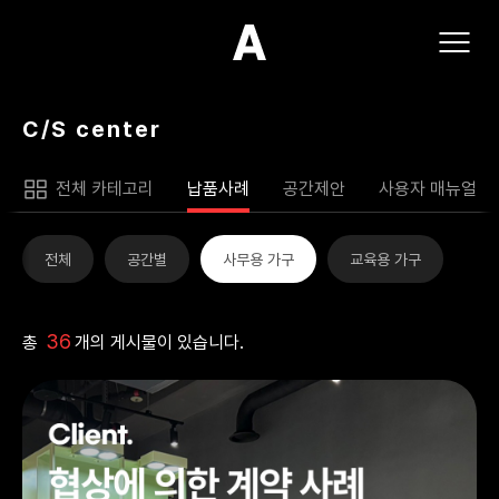
(주)아모스아인스가구
C/S center
전체 카테고리
납품사례
공간제안
사용자 매뉴얼
전체
공간별
사무용 가구
교육용 가구
36
총
개의 게시물이 있습니다.