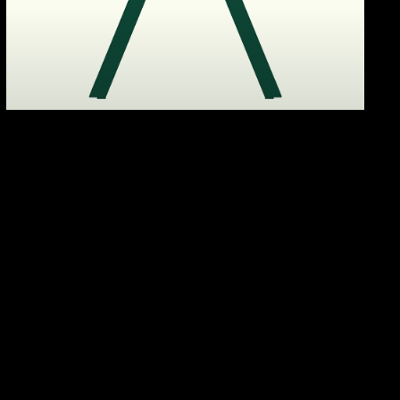
[서울경제TV] 아모스아인스가구,
신제품 디자인 4종 'GD 인증' 획득
#언론기사