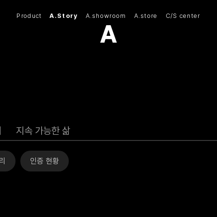
Product
A.Story
A.showroom
A.store
C/S center
(주)아모스아인스가구
기
지속 가능한 삶
리
인증 현황