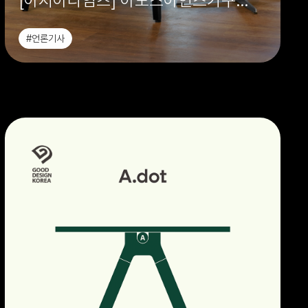
[아시아타임즈] 아모스아인스가구
'직장인들 시즌 2' 오피스 공간 전체
#언론기사
협찬