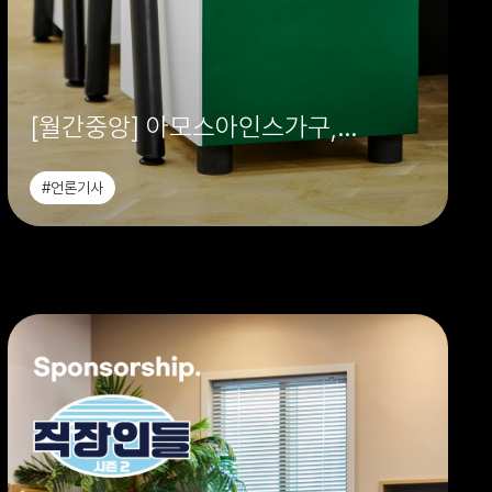
[월간중앙] 아모스아인스가구,
‘직장인들 시즌 2’ 오피스 공간 전체
#언론기사
협찬