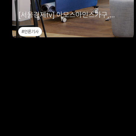
[서울경제tv] 아모스아인스가구,
‘직장인들 시즌2’ 사무공간 가구 협찬
#언론기사