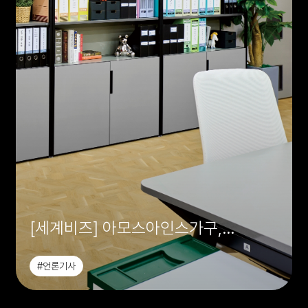
[세계비즈] 아모스아인스가구,
'직장인들' 시즌 2에 가구 협찬
#언론기사