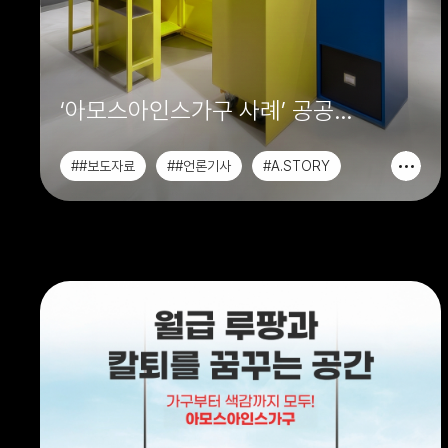
‘아모스아인스가구 사례’ 공공
사무가구 시장서 설계 역량 중요성
##보도자료
##언론기사
#A.STORY
부각