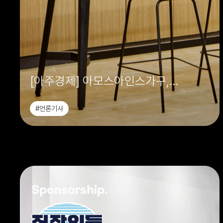
[아주경제] 아모스아인스가구,
'직장인들 시즌 2' 오피스 공간 전체
#언론기사
협찬