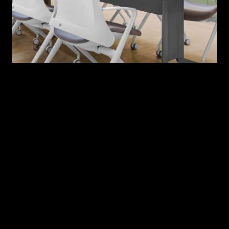
[경기신문] 아모스아인스가구,
쿠팡플레이 ‘직장인들 시즌 2’ 오피스
#언론기사
공간 전격 협찬