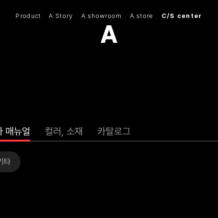
Product
A.Story
A.showroom
A.store
C/S center
(주)아모스아인스가구
자 매뉴얼
컬러, 소재
카탈로그
기타