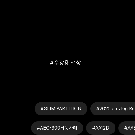
#SLIM PARTITION
#2025 catalog Re
#AEC-300납품사례
#AA12D
#AA