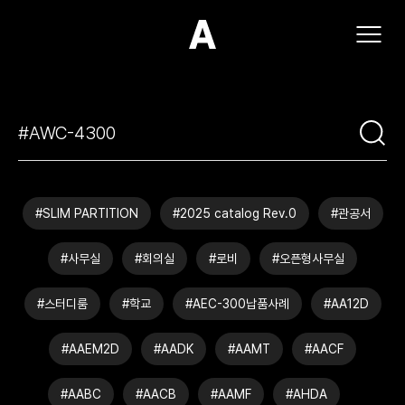
(주)아모스아인스가구
#SLIM PARTITION
#2025 catalog Rev.0
#관공서
#사무실
#회의실
#로비
#오픈형사무실
#스터디룸
#학교
#AEC-300납품사례
#AA12D
#AAEM2D
#AADK
#AAMT
#AACF
#AABC
#AACB
#AAMF
#AHDA