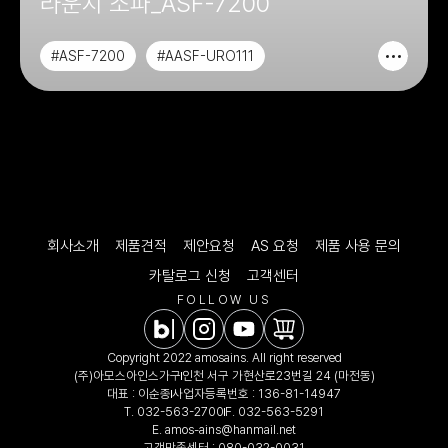
라운지 소파_ASF-7200
#ASF-7200
#AASF-URO111
#AASF-URO127
#CHAIR&SOFA
회사소개
제품견적
제안요청
AS 요청
제품 사용 문의
카탈로그 신청
고객센터
FOLLOW US
Copyright 2022 amosains. All right reserved
(주)아모스아인스가구
인천 서구 가현산로23번길 24 (마전동)
대표 : 이순종
사업자등록번호 : 136-81-14947
T.
032-563-2700
F. 032-563-5291
E.
amos-ains@hanmail.net
고객만족센터 :
080-032-0031