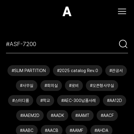
(주)아모스아인스가구
#SLIM PARTITION
#2025 catalog Rev.0
#관공서
#사무실
#회의실
#로비
#오픈형사무실
#스터디룸
#학교
#AEC-300납품사례
#AA12D
#AAEM2D
#AADK
#AAMT
#AACF
#AABC
#AACB
#AAMF
#AHDA