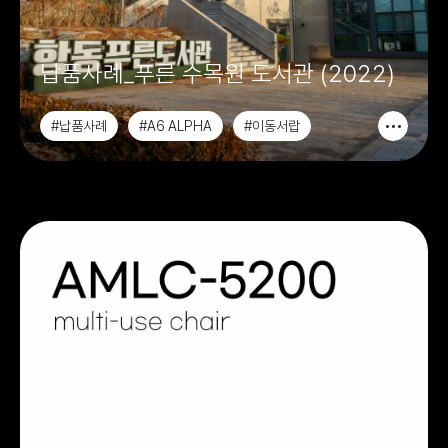
납품사례_푸른 수목원 도서관 (2022)
#납품사례
#A6 ALPHA
#이동서랍
#회의용테이블