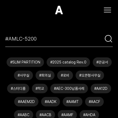
(주)아모스아인스가구
#SLIM PARTITION
#2025 catalog Rev.0
#관공서
#사무실
#회의실
#로비
#오픈형사무실
#스터디룸
#학교
#AEC-300납품사례
#AA12D
#AAEM2D
#AADK
#AAMT
#AACF
#AABC
#AACB
#AAMF
#AHDA