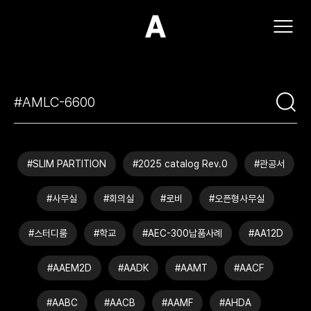
(주)아모스아인스가구
#SLIM PARTITION
#2025 catalog Rev.0
#관공서
#사무실
#회의실
#로비
#오픈형사무실
#스터디룸
#학교
#AEC-300납품사례
#AA12D
#AAEM2D
#AADK
#AAMT
#AACF
#AABC
#AACB
#AAMF
#AHDA