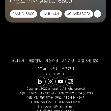
다용도 의자_AMLC-6600
#AMLC-6600
#다용도의자
#CHAIR&SOFA
#사무용가구
회사소개
제품견적
제안요청
AS 요청
제품 사용 문의
카탈로그 신청
고객센터
FOLLOW US
Copyright 2022 amosains. All right reserved
(주)아모스아인스가구
인천 서구 가현산로23번길 24 (마전동)
대표 : 이순종
사업자등록번호 : 136-81-14947
T.
032-563-2700
F. 032-563-5291
E.
amos-ains@hanmail.net
고객만족센터 :
080-032-0031