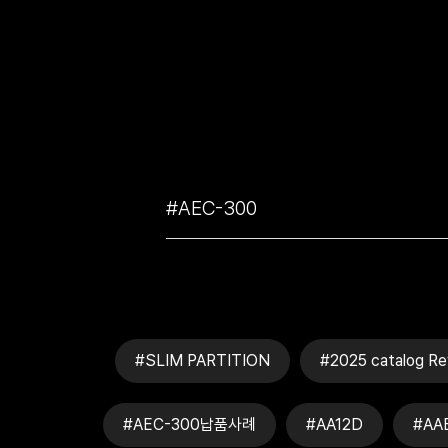
#SLIM PARTITION
#2025 catalog Re
#AEC-300납품사례
#AA12D
#AA