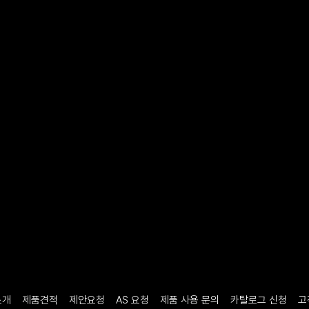
소개
제품견적
제안요청
AS 요청
제품 사용 문의
카탈로그 신청
고