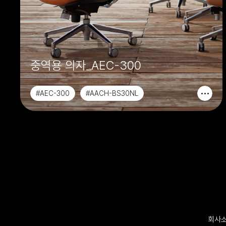
중역용 의자_AEC-300
#AEC-300
#AACH-BS30NL
#AACH-BS30L
#AACH-BS30NM
회사