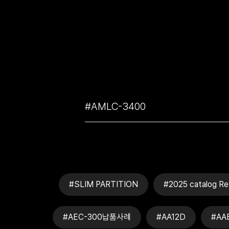
#SLIM PARTITION
#2025 catalog Re
#AEC-300납품사례
#AA12D
#AA