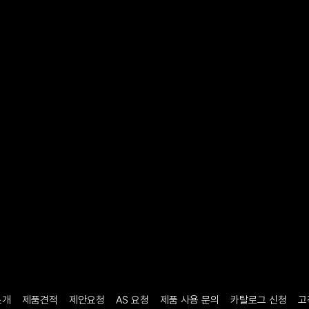
소개
제품견적
제안요청
AS 요청
제품 사용 문의
카탈로그 신청
고