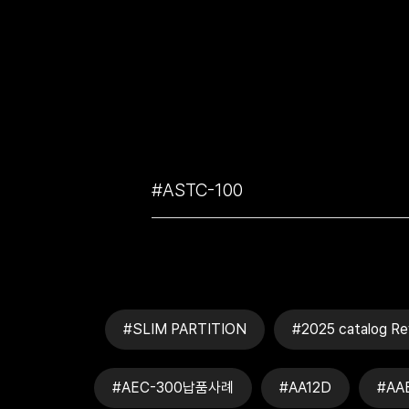
#SLIM PARTITION
#2025 catalog Re
#AEC-300납품사례
#AA12D
#AA