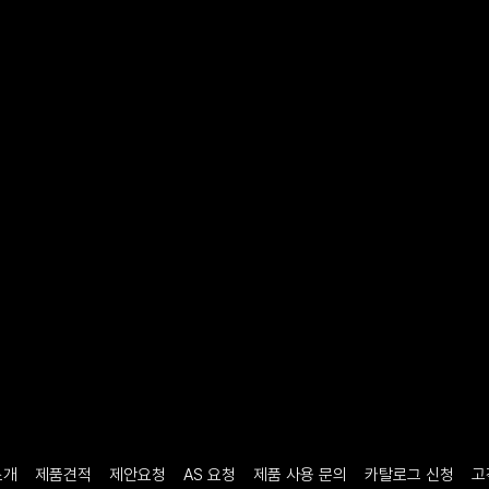
소개
제품견적
제안요청
AS 요청
제품 사용 문의
카탈로그 신청
고