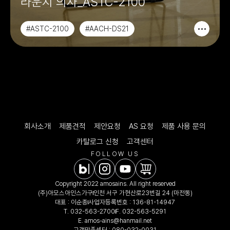
라운지 의자_ASTC-2100
#ASTC-2100
#AACH-DS21
#CHAIR&SOFA
#라운지의자
회사소개
제품견적
제안요청
AS 요청
제품 사용 문의
카탈로그 신청
고객센터
FOLLOW US
Copyright 2022 amosains. All right reserved
(주)아모스아인스가구
인천 서구 가현산로23번길 24 (마전동)
대표 : 이순종
사업자등록번호 : 136-81-14947
T.
032-563-2700
F. 032-563-5291
E.
amos-ains@hanmail.net
고객만족센터 :
080-032-0031