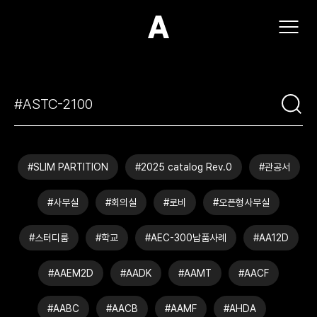
(주)아모스아인스가구
#SLIM PARTITION
#2025 catalog Rev.0
#관공서
#사무실
#회의실
#로비
#오픈형사무실
#스터디룸
#학교
#AEC-300납품사례
#AA12D
#AAEM2D
#AADK
#AAMT
#AACF
#AABC
#AACB
#AAMF
#AHDA