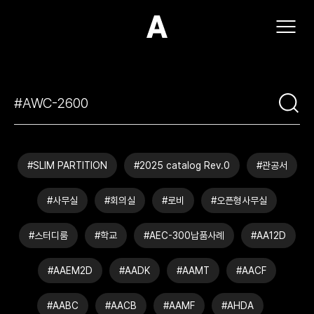
(주)아모스아인스가구
#SLIM PARTITION
#2025 catalog Rev.0
#관공서
#사무실
#회의실
#로비
#오픈형사무실
#스터디룸
#학교
#AEC-300납품사례
#AA12D
#AAEM2D
#AADK
#AAMT
#AACF
#AABC
#AACB
#AAMF
#AHDA