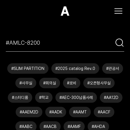
(주)아모스아인스가구
#SLIM PARTITION
#2025 catalog Rev.0
#관공서
#사무실
#회의실
#로비
#오픈형사무실
#스터디룸
#학교
#AEC-300납품사례
#AA12D
#AAEM2D
#AADK
#AAMT
#AACF
#AABC
#AACB
#AAMF
#AHDA