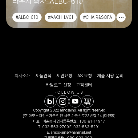
라운지 의자_ALBC-610
#ALBC-610
#AACH-LV61
#CHAIR&SOFA
#라운지의자
회사소개
제품견적
제안요청
AS 요청
제품 사용 문의
카탈로그 신청
고객센터
FOLLOW US
Copyright 2022 amosains. All right reserved
(주)아모스아인스가구
인천 서구 가현산로23번길 24 (마전동)
대표 : 이순종
사업자등록번호 : 136-81-14947
T.
032-563-2700
F. 032-563-5291
E.
amos-ains@hanmail.net
고객만족센터 :
080-032-0031