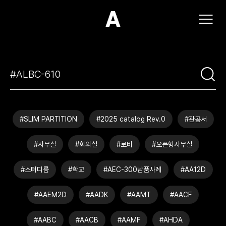
(주)아모스아인스가구
#SLIM PARTITION
#2025 catalog Rev.0
#관공서
#사무실
#회의실
#로비
#오픈형사무실
#스터디룸
#학교
#AEC-300납품사례
#AA12D
#AAEM2D
#AADK
#AAMT
#AACF
#AABC
#AACB
#AAMF
#AHDA