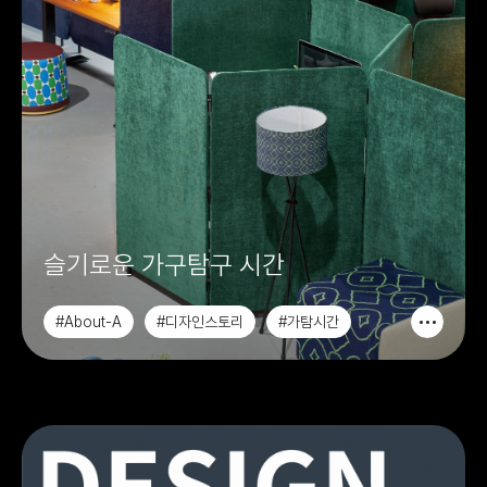
슬기로운 가구탐구 시간
#About-A
#디자인스토리
#가탐시간
#인스타그램