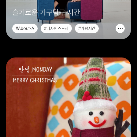
슬기로운 가구탐구 시간
#About-A
#디자인스토리
#가탐시간
#인스타그램