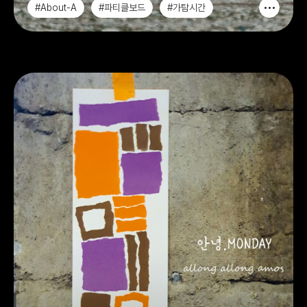
#About-A
#파티클보드
#가탐시간
#인스타그램