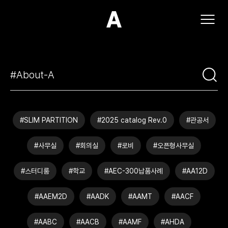
(주)아모스아인스가구
#SLIM PARTITION
#2025 catalog Rev.0
#관공서
#사무실
#회의실
#로비
#오픈형사무실
#스터디룸
#학교
#AEC-300납품사례
#AA12D
#AAEM2D
#AADK
#AAMT
#AACF
#AABC
#AACB
#AAMF
#AHDA