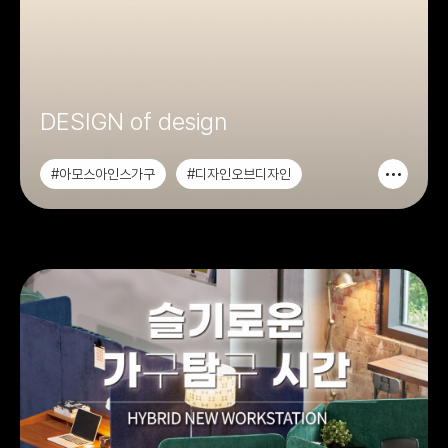
DESIGN of design
#아모스아인스가구
#디자인오브디자인
#가구디자인
#시각디자인