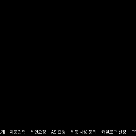
소개
제품견적
제안요청
AS 요청
제품 사용 문의
카탈로그 신청
고