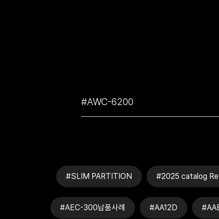
#SLIM PARTITION
#2025 catalog Re
#AEC-300납품사례
#AA12D
#AA