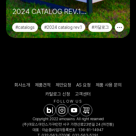
2024 CATALOG REV.1
아모스아인스가구
#catalogs
#2024 catalog rev.1
#카달로그
#매거진
회사소개
제품견적
제안요청
AS 요청
제품 사용 문의
카탈로그 신청
고객센터
FOLLOW US
Copyright 2022 amosains. All right reserved
(주)아모스아인스가구
인천 서구 가현산로23번길 24 (마전동)
대표 : 이순종
사업자등록번호 : 136-81-14947
T.
032-563-2700
F. 032-563-5291