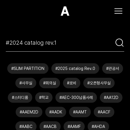
(주)아모스아인스가구
#SLIM PARTITION
#2025 catalog Rev.0
#관공서
#사무실
#회의실
#로비
#오픈형사무실
#스터디룸
#학교
#AEC-300납품사례
#AA12D
#AAEM2D
#AADK
#AAMT
#AACF
#AABC
#AACB
#AAMF
#AHDA