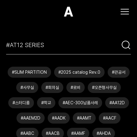
(주)아모스아인스가구
#SLIM PARTITION
#2025 catalog Rev.0
#관공서
#사무실
#회의실
#로비
#오픈형사무실
#스터디룸
#학교
#AEC-300납품사례
#AA12D
#AAEM2D
#AADK
#AAMT
#AACF
#AABC
#AACB
#AAMF
#AHDA