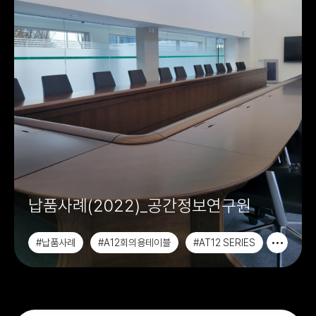
납품사례(2022)_공간정보연구원
#납품사례
#A12회의용테이블
#AT12 SERIES
#수강용테이블