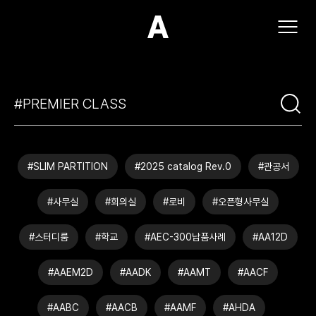
(주)아모스아인스가구
#SLIM PARTITION
#2025 catalog Rev.0
#관공서
#사무실
#회의실
#로비
#오픈형사무실
#스터디룸
#학교
#AEC-300납품사례
#AA12D
#AAEM2D
#AADK
#AAMT
#AACF
#AABC
#AACB
#AAMF
#AHDA