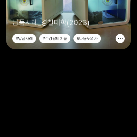
납품사례_경찰대학(2023)
#납품사례
#수강용테이블
#다용도의자
#극장식의자