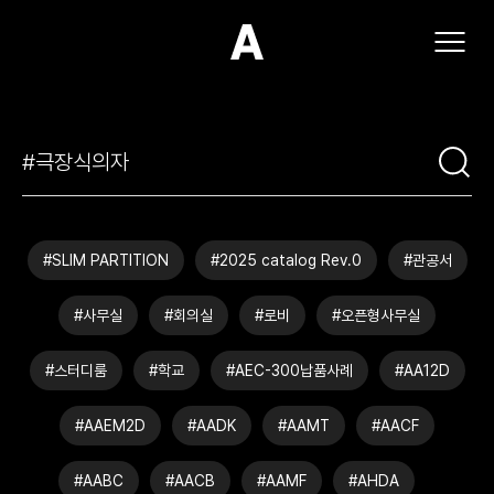
(주)아모스아인스가구
#SLIM PARTITION
#2025 catalog Rev.0
#관공서
#사무실
#회의실
#로비
#오픈형사무실
#스터디룸
#학교
#AEC-300납품사례
#AA12D
#AAEM2D
#AADK
#AAMT
#AACF
#AABC
#AACB
#AAMF
#AHDA