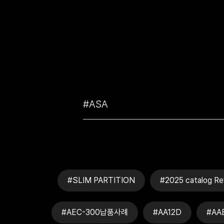
#SLIM PARTITION
#2025 catalog Re
#AEC-300납품사례
#AA12D
#AA