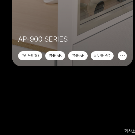
AP-900 SERIES
#AP-900
#N65B
#N65E
#N65BG
회사