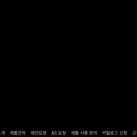
소개
제품견적
제안요청
AS 요청
제품 사용 문의
카탈로그 신청
고