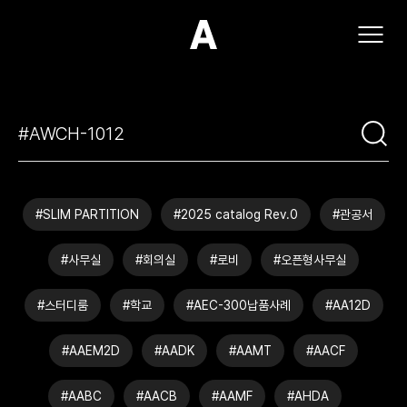
(주)아모스아인스가구
#SLIM PARTITION
#2025 catalog Rev.0
#관공서
#사무실
#회의실
#로비
#오픈형사무실
#스터디룸
#학교
#AEC-300납품사례
#AA12D
#AAEM2D
#AADK
#AAMT
#AACF
#AABC
#AACB
#AAMF
#AHDA