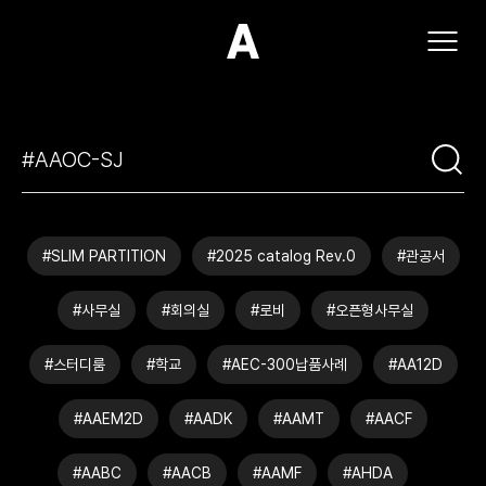
(주)아모스아인스가구
#SLIM PARTITION
#2025 catalog Rev.0
#관공서
#사무실
#회의실
#로비
#오픈형사무실
#스터디룸
#학교
#AEC-300납품사례
#AA12D
#AAEM2D
#AADK
#AAMT
#AACF
#AABC
#AACB
#AAMF
#AHDA