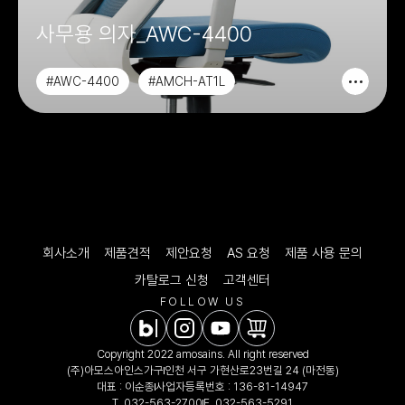
사무용 의자_AWC-4400
#AWC-4400
#AMCH-AT1L
#AMCH-AT1M
#AAOCH-AT1L
회사소개
제품견적
제안요청
AS 요청
제품 사용 문의
카탈로그 신청
고객센터
FOLLOW US
Copyright 2022 amosains. All right reserved
(주)아모스아인스가구
인천 서구 가현산로23번길 24 (마전동)
대표 : 이순종
사업자등록번호 : 136-81-14947
T.
032-563-2700
F. 032-563-5291