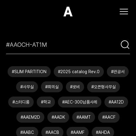
(주)아모스아인스가구
#SLIM PARTITION
#2025 catalog Rev.0
#관공서
#사무실
#회의실
#로비
#오픈형사무실
#스터디룸
#학교
#AEC-300납품사례
#AA12D
#AAEM2D
#AADK
#AAMT
#AACF
#AABC
#AACB
#AAMF
#AHDA