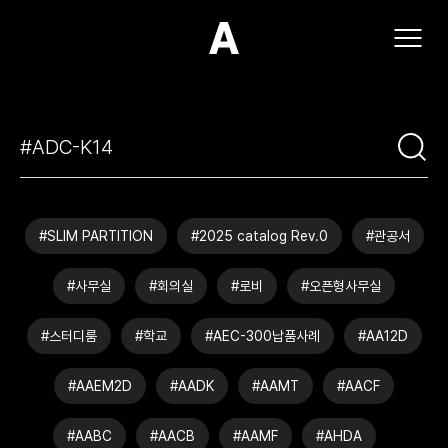
(주)아모스아인스가구
#SLIM PARTITION
#2025 catalog Rev.0
#관공서
#사무실
#회의실
#로비
#오픈형사무실
#스터디룸
#학교
#AEC-300납품사례
#AA12D
#AAEM2D
#AADK
#AAMT
#AACF
#AABC
#AACB
#AAMF
#AHDA