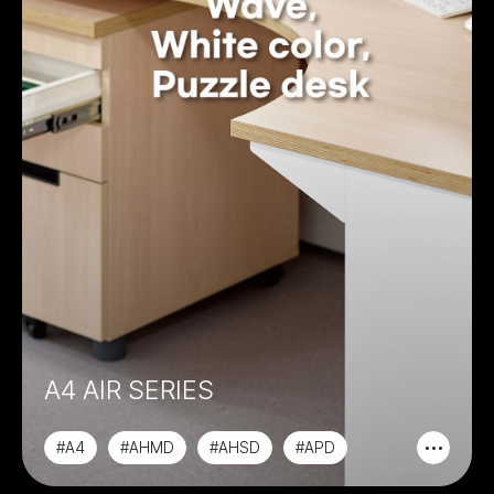
A4 AIR SERIES
#A4
#AHMD
#AHSD
#APD