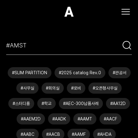
(주)아모스아인스가구
#SLIM PARTITION
#2025 catalog Rev.0
#관공서
#사무실
#회의실
#로비
#오픈형사무실
#스터디룸
#학교
#AEC-300납품사례
#AA12D
#AAEM2D
#AADK
#AAMT
#AACF
#AABC
#AACB
#AAMF
#AHDA