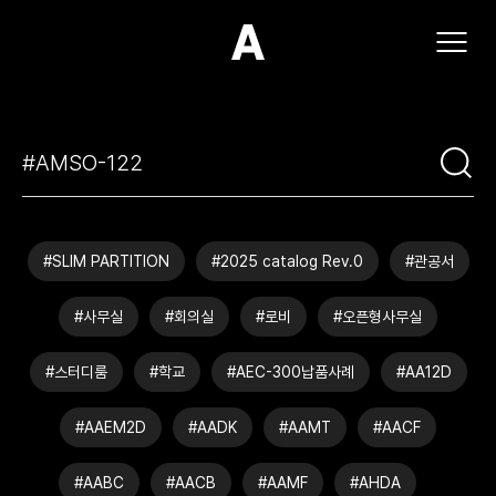
(주)아모스아인스가구
#SLIM PARTITION
#2025 catalog Rev.0
#관공서
#사무실
#회의실
#로비
#오픈형사무실
#스터디룸
#학교
#AEC-300납품사례
#AA12D
#AAEM2D
#AADK
#AAMT
#AACF
#AABC
#AACB
#AAMF
#AHDA