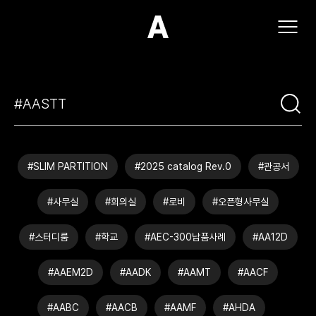
(주)아모스아인스가구
#SLIM PARTITION
#2025 catalog Rev.0
#관공서
#사무실
#회의실
#로비
#오픈형사무실
#스터디룸
#학교
#AEC-300납품사례
#AA12D
#AAEM2D
#AADK
#AAMT
#AACF
#AABC
#AACB
#AAMF
#AHDA