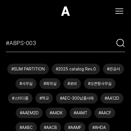
(주)아모스아인스가구
#SLIM PARTITION
#2025 catalog Rev.0
#관공서
#사무실
#회의실
#로비
#오픈형사무실
#스터디룸
#학교
#AEC-300납품사례
#AA12D
#AAEM2D
#AADK
#AAMT
#AACF
#AABC
#AACB
#AAMF
#AHDA