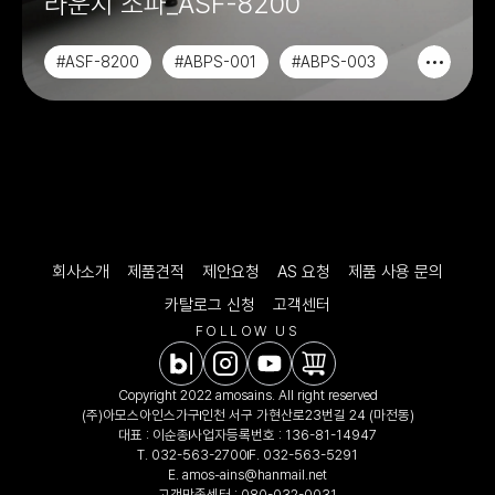
라운지 소파_ASF-8200
#ASF-8200
#ABPS-001
#ABPS-003
#ABPS-004
회사소개
제품견적
제안요청
AS 요청
제품 사용 문의
카탈로그 신청
고객센터
FOLLOW US
Copyright 2022 amosains. All right reserved
(주)아모스아인스가구
인천 서구 가현산로23번길 24 (마전동)
대표 : 이순종
사업자등록번호 : 136-81-14947
T.
032-563-2700
F. 032-563-5291
E.
amos-ains@hanmail.net
고객만족센터 :
080-032-0031