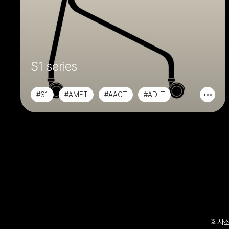
S1 series
#S1
#AMFT
#AACT
#ADLT
회사