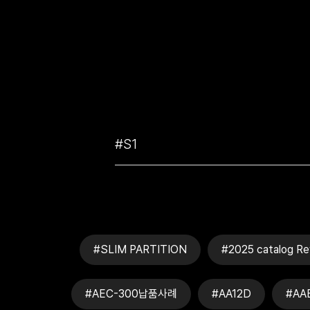
#SLIM PARTITION
#2025 catalog Re
#AEC-300납품사례
#AA12D
#AA