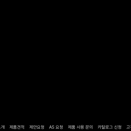
소개
제품견적
제안요청
AS 요청
제품 사용 문의
카탈로그 신청
고