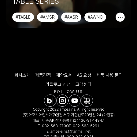
TABLE SERIES
#TABLE
#AMSR
#AASR
#AWNC
회사소개
제품견적
제안요청
AS 요청
제품 사용 문의
카탈로그 신청
고객센터
FOLLOW US
Copyright 2022 amosains. All right reserved
(주)아모스아인스가구
인천 서구 가현산로23번길 24 (마전동)
대표 : 이순종
사업자등록번호 : 136-81-14947
T.
032-563-2700
F. 032-563-5291
E.
amos-ains@hanmail.net
고객만족센터 :
080-032-0031