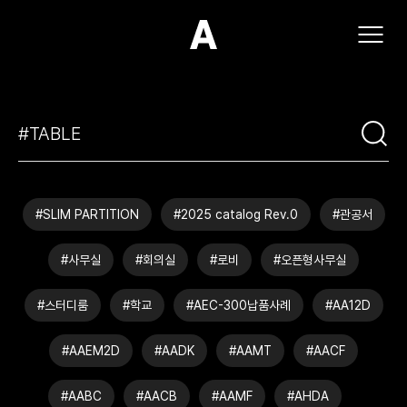
(주)아모스아인스가구
#SLIM PARTITION
#2025 catalog Rev.0
#관공서
#사무실
#회의실
#로비
#오픈형사무실
#스터디룸
#학교
#AEC-300납품사례
#AA12D
#AAEM2D
#AADK
#AAMT
#AACF
#AABC
#AACB
#AAMF
#AHDA