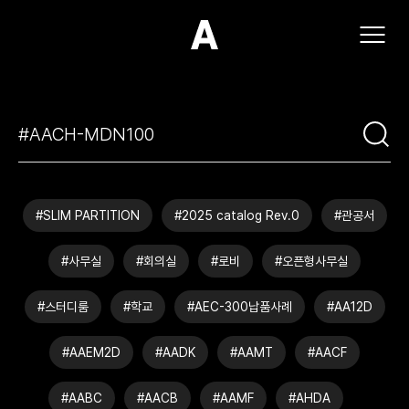
(주)아모스아인스가구
#SLIM PARTITION
#2025 catalog Rev.0
#관공서
#사무실
#회의실
#로비
#오픈형사무실
#스터디룸
#학교
#AEC-300납품사례
#AA12D
#AAEM2D
#AADK
#AAMT
#AACF
#AABC
#AACB
#AAMF
#AHDA