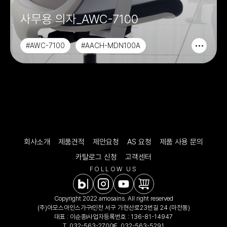
사무용 의자_AWC-7100
#AWC-7100
#AACH-MDN100A
#AACH-MDN200A
#AACH-MDN100
회사소개
제품견적
제안요청
AS 요청
제품 사용 문의
카탈로그 신청
고객센터
FOLLOW US
Copyright 2022 amosains. All right reserved
(주)아모스아인스가구
인천 서구 가현산로23번길 24 (마전동)
대표 : 이순종
사업자등록번호 : 136-81-14947
T.
032-563-2700
F. 032-563-5291