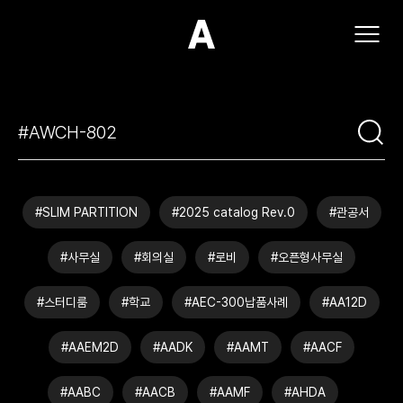
(주)아모스아인스가구
#SLIM PARTITION
#2025 catalog Rev.0
#관공서
#사무실
#회의실
#로비
#오픈형사무실
#스터디룸
#학교
#AEC-300납품사례
#AA12D
#AAEM2D
#AADK
#AAMT
#AACF
#AABC
#AACB
#AAMF
#AHDA