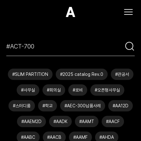
(주)아모스아인스가구
#SLIM PARTITION
#2025 catalog Rev.0
#관공서
#사무실
#회의실
#로비
#오픈형사무실
#스터디룸
#학교
#AEC-300납품사례
#AA12D
#AAEM2D
#AADK
#AAMT
#AACF
#AABC
#AACB
#AAMF
#AHDA