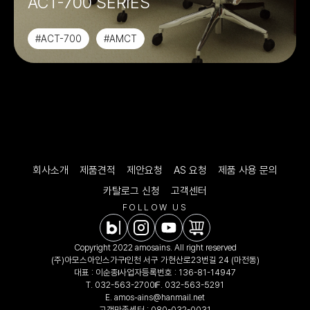
ACT-700 SERIES
#ACT-700
#AMCT
회사소개
제품견적
제안요청
AS 요청
제품 사용 문의
카탈로그 신청
고객센터
FOLLOW US
Copyright 2022 amosains. All right reserved
(주)아모스아인스가구
인천 서구 가현산로23번길 24 (마전동)
대표 : 이순종
사업자등록번호 : 136-81-14947
T.
032-563-2700
F. 032-563-5291
E.
amos-ains@hanmail.net
고객만족센터 :
080-032-0031