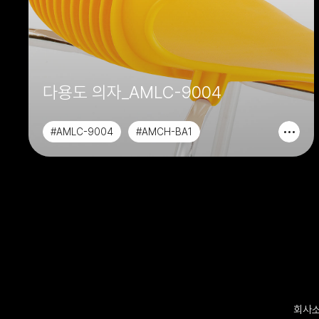
다용도 의자_AMLC-9004
#AMLC-9004
#AMCH-BA1
#AAOCH-BA1
#CHAIR&SOFA
회사