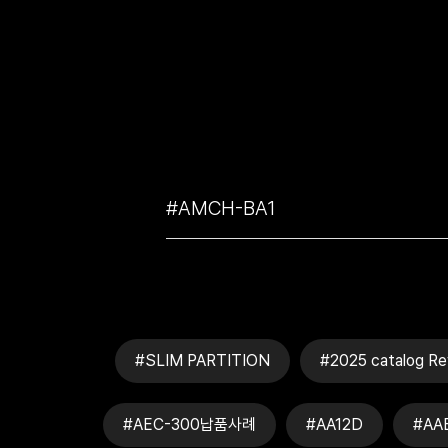
#SLIM PARTITION
#2025 catalog Re
#AEC-300납품사례
#AA12D
#AA