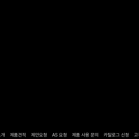
소개
제품견적
제안요청
AS 요청
제품 사용 문의
카탈로그 신청
고