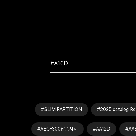
#SLIM PARTITION
#2025 catalog Re
#AEC-300납품사례
#AA12D
#AA