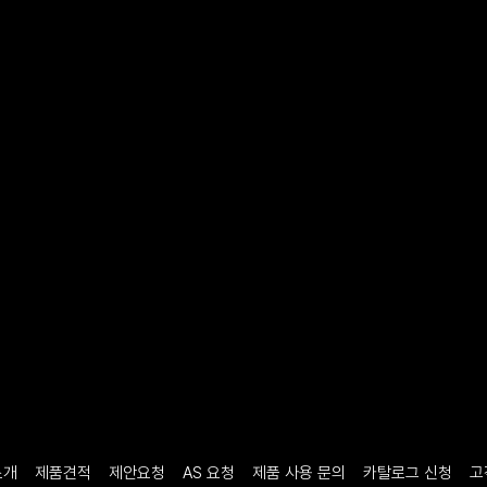
소개
제품견적
제안요청
AS 요청
제품 사용 문의
카탈로그 신청
고