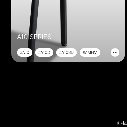
A10 SERIES
#A10
#A10D
#A10SD
#AMHM
회사