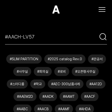
(주)아모스아인스가구
#SLIM PARTITION
#2025 catalog Rev.0
#관공서
#사무실
#회의실
#로비
#오픈형사무실
#스터디룸
#학교
#AEC-300납품사례
#AA12D
#AAEM2D
#AADK
#AAMT
#AACF
#AABC
#AACB
#AAMF
#AHDA