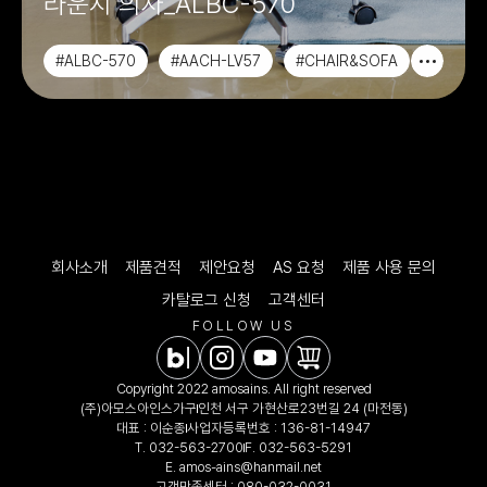
라운지 의자_ALBC-570
#ALBC-570
#AACH-LV57
#CHAIR&SOFA
#라운지의자
회사소개
제품견적
제안요청
AS 요청
제품 사용 문의
카탈로그 신청
고객센터
FOLLOW US
Copyright 2022 amosains. All right reserved
(주)아모스아인스가구
인천 서구 가현산로23번길 24 (마전동)
대표 : 이순종
사업자등록번호 : 136-81-14947
T.
032-563-2700
F. 032-563-5291
E.
amos-ains@hanmail.net
고객만족센터 :
080-032-0031