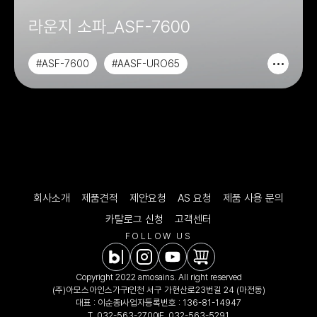
라운지 소파_ASF-7600
#ASF-7600
#AASF-URO65
#AASF-URO66
#CHAIR&SOFA
회사소개
제품견적
제안요청
AS 요청
제품 사용 문의
카탈로그 신청
고객센터
FOLLOW US
Copyright 2022 amosains. All right reserved
(주)아모스아인스가구
인천 서구 가현산로23번길 24 (마전동)
대표 : 이순종
사업자등록번호 : 136-81-14947
T.
032-563-2700
F. 032-563-5291