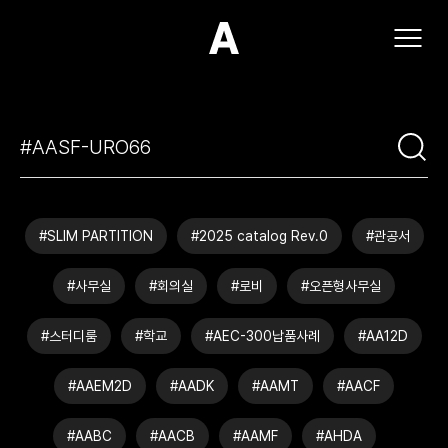
(주)아모스아인스가구
#SLIM PARTITION
#2025 catalog Rev.0
#관공서
#사무실
#회의실
#로비
#오픈형사무실
#스터디룸
#학교
#AEC-300납품사례
#AA12D
#AAEM2D
#AADK
#AAMT
#AACF
#AABC
#AACB
#AAMF
#AHDA