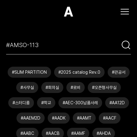
(주)아모스아인스가구
#SLIM PARTITION
#2025 catalog Rev.0
#관공서
#사무실
#회의실
#로비
#오픈형사무실
#스터디룸
#학교
#AEC-300납품사례
#AA12D
#AAEM2D
#AADK
#AAMT
#AACF
#AABC
#AACB
#AAMF
#AHDA