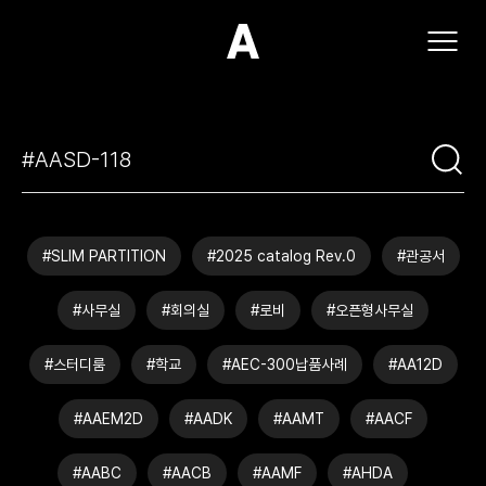
(주)아모스아인스가구
#SLIM PARTITION
#2025 catalog Rev.0
#관공서
#사무실
#회의실
#로비
#오픈형사무실
#스터디룸
#학교
#AEC-300납품사례
#AA12D
#AAEM2D
#AADK
#AAMT
#AACF
#AABC
#AACB
#AAMF
#AHDA