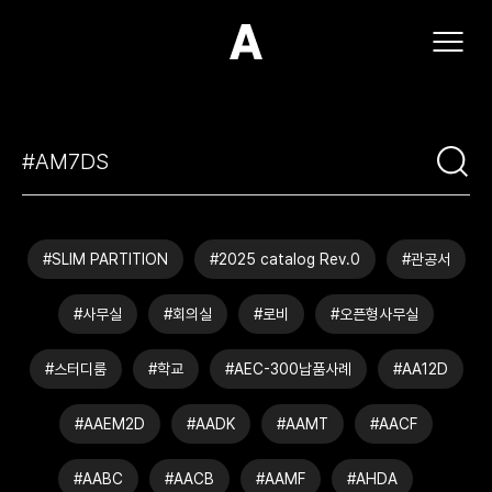
(주)아모스아인스가구
#SLIM PARTITION
#2025 catalog Rev.0
#관공서
#사무실
#회의실
#로비
#오픈형사무실
#스터디룸
#학교
#AEC-300납품사례
#AA12D
#AAEM2D
#AADK
#AAMT
#AACF
#AABC
#AACB
#AAMF
#AHDA