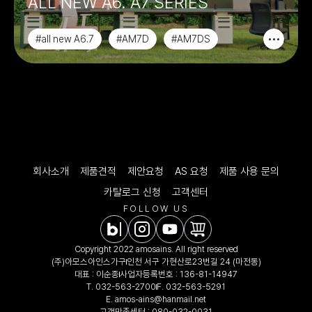
ALL NEW A6. A7 SERIES
#all new A6.7
#AM7D
#AM7DS
#ATS
회사소개
제품견적
제안요청
AS 요청
제품 사용 문의
카탈로그 신청
고객센터
FOLLOW US
Copyright 2022 amosains. All right reserved
(주)아모스아인스가구
인천 서구 가현산로23번길 24 (마전동)
대표 : 이순종
사업자등록번호 : 136-81-14947
T.
032-563-2700
F. 032-563-5291
E.
amos-ains@hanmail.net
고객만족센터 :
080-032-0031