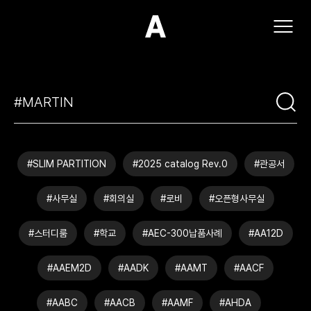
(주)아모스아인스가구
#SLIM PARTITION
#2025 catalog Rev.0
#관공서
#사무실
#회의실
#로비
#오픈형사무실
#스터디룸
#학교
#AEC-300납품사례
#AA12D
#AAEM2D
#AADK
#AAMT
#AACF
#AABC
#AACB
#AAMF
#AHDA