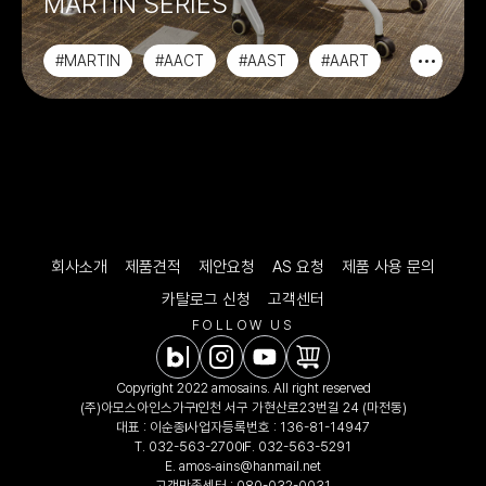
MARTIN SERIES
#MARTIN
#AACT
#AAST
#AART
회사소개
제품견적
제안요청
AS 요청
제품 사용 문의
카탈로그 신청
고객센터
FOLLOW US
Copyright 2022 amosains. All right reserved
(주)아모스아인스가구
인천 서구 가현산로23번길 24 (마전동)
대표 : 이순종
사업자등록번호 : 136-81-14947
T.
032-563-2700
F. 032-563-5291
E.
amos-ains@hanmail.net
고객만족센터 :
080-032-0031