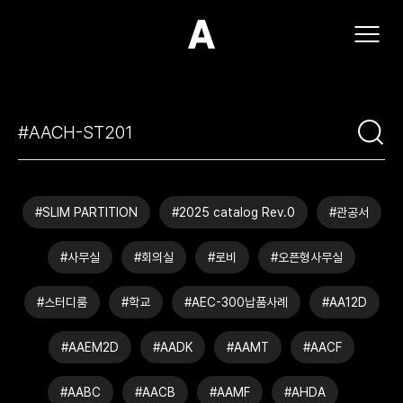
(주)아모스아인스가구
#SLIM PARTITION
#2025 catalog Rev.0
#관공서
#사무실
#회의실
#로비
#오픈형사무실
#스터디룸
#학교
#AEC-300납품사례
#AA12D
#AAEM2D
#AADK
#AAMT
#AACF
#AABC
#AACB
#AAMF
#AHDA