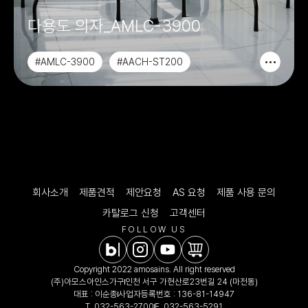
다용도 의자_AMLC-3900
#AMLC-3900
#AACH-ST200
#AACH-ST202
#AACH-ST201
회사소개
제품견적
제안요청
AS 요청
제품 사용 문의
카탈로그 신청
고객센터
FOLLOW US
Copyright 2022 amosains. All right reserved
(주)아모스아인스가구
인천 서구 가현산로23번길 24 (마전동)
대표 : 이순종
사업자등록번호 : 136-81-14947
T.
032-563-2700
F. 032-563-5291