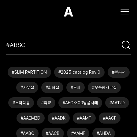
(주)아모스아인스가구
#SLIM PARTITION
#2025 catalog Rev.0
#관공서
#사무실
#회의실
#로비
#오픈형사무실
#스터디룸
#학교
#AEC-300납품사례
#AA12D
#AAEM2D
#AADK
#AAMT
#AACF
#AABC
#AACB
#AAMF
#AHDA