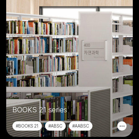
BOOKS 21 series
#BOOKS 21
#ABSC
#AABSC
#학생공용공간