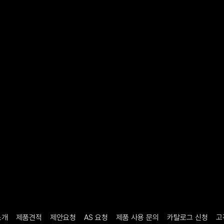
소개
제품견적
제안요청
AS 요청
제품 사용 문의
카탈로그 신청
고