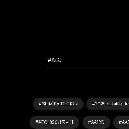
#SLIM PARTITION
#2025 catalog Re
#AEC-300납품사례
#AA12D
#AA